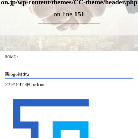
on.jp/wp-content/themes/CC-theme/header.php
on line
151
HOME
>
新logo縦太2
2021年10月14日 | tech-on